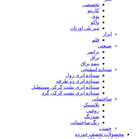
تخصصی
کارینو
نوی
واکو
تینر پلی اورتان
ابزار
قلم
صنعتی
پرایمر
براق
نیمه براق
سنباده اسفنجی
سنباده ابری رول
سنباده ابری دو طرفه
سنباده ابری پشت کرکی مستطیل
سنباده ابری پشت کرکی گرد
ساختمانی
پلاستیک
روغنی
ضدزنگ
رنگ ساختمانی
چسب
محصولات تخفیف خورده