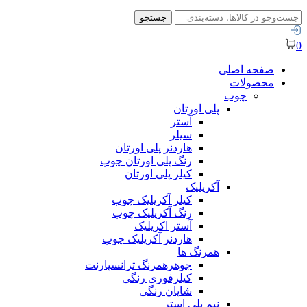
جستجو
جستجو
برای:
0
صفحه اصلی
محصولات
چوب
پلی اورتان
آستر
سیلر
هاردنر پلی اورتان
رنگ پلی اورتان چوب
کیلر پلی اورتان
آکریلیک
کیلر آکریلیک چوب
رنگ آکریلیک چوب
آستر اکریلیک
هاردنر آکریلیک چوب
همرنگ ها
جوهرهمرنگ ترانسپارنت
کیلرفوری رنگی
شاپان رنگی
نیم پلی استر