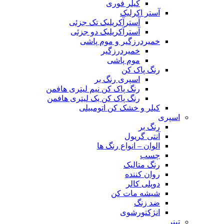
کیلر فوری
آستر اکرلیک
آسترآکریلیک تک جزئی
آسترآکریلیک دو جزئی
خمیردرزگیر و موم پاشی
خمیردرزگیر
موم پاشی
رنگ پاک کن
اسپری رنگ بر
رنگ پاک کن نیم لیتری هافمن
رنگ پاک کن یک لیتری هافمن
کیلر و خشک کن اتومبیلی
اسپری
رنگ بر
آنتی گریول
الوان – انواع رنگ ها
چسب
رنگ متالیک
روان کننده
دوپلی کالر
شیشه مات کن
ضد زنگ
انژکتورشوی
تینر