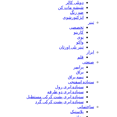
دوپلی کالر
شیشه مات کن
ضد زنگ
انژکتورشوی
تینر
تخصصی
کارینو
نوی
واکو
تینر پلی اورتان
ابزار
قلم
صنعتی
پرایمر
براق
نیمه براق
سنباده اسفنجی
سنباده ابری رول
سنباده ابری دو طرفه
سنباده ابری پشت کرکی مستطیل
سنباده ابری پشت کرکی گرد
ساختمانی
پلاستیک
روغنی