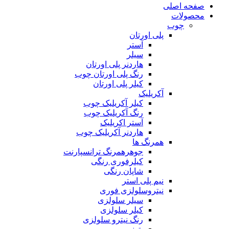
صفحه اصلی
محصولات
چوب
پلی اورتان
آستر
سیلر
هاردنر پلی اورتان
رنگ پلی اورتان چوب
کیلر پلی اورتان
آکریلیک
کیلر آکریلیک چوب
رنگ آکریلیک چوب
آستر اکریلیک
هاردنر آکریلیک چوب
همرنگ ها
جوهرهمرنگ ترانسپارنت
کیلرفوری رنگی
شاپان رنگی
نیم پلی استر
نیتروسلولزی فوری
سیلر سلولزی
کیلر سلولزی
رنگ نیترو سلولزی