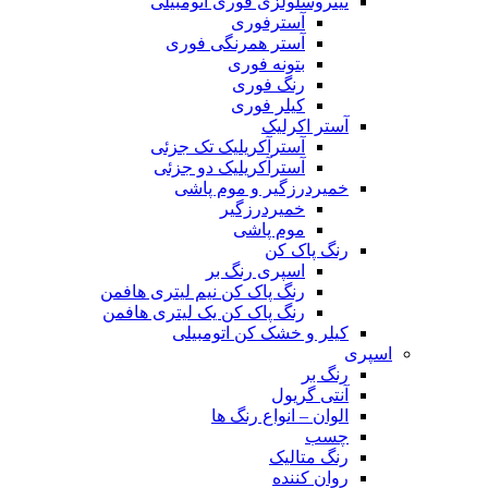
نیتروسلولزی فوری اتومبیلی
آسترفوری
آستر همرنگی فوری
بتونه فوری
رنگ فوری
کیلر فوری
آستر اکرلیک
آسترآکریلیک تک جزئی
آسترآکریلیک دو جزئی
خمیردرزگیر و موم پاشی
خمیردرزگیر
موم پاشی
رنگ پاک کن
اسپری رنگ بر
رنگ پاک کن نیم لیتری هافمن
رنگ پاک کن یک لیتری هافمن
کیلر و خشک کن اتومبیلی
اسپری
رنگ بر
آنتی گریول
الوان – انواع رنگ ها
چسب
رنگ متالیک
روان کننده