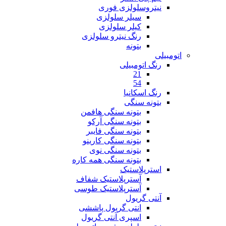
نیتروسلولزی فوری
سیلر سلولزی
کیلر سلولزی
رنگ نیترو سلولزی
بتونه
اتومبیلی
رنگ اتومبیلی
21
54
رنگ اسکانیا
بتونه سنگی
بتونه سنگی هافمن
بتونه سنگی آرکو
بتونه سنگی فایبر
بتونه سنگی کارینو
بتونه سنگی نوی
بتونه سنگی همه کاره
استرپلاستیک
آسترپلاستیک شفاف
آسترپلاستیک طوسی
آنتی گریول
انتی گریول پاششی
اسپری آنتی گریول