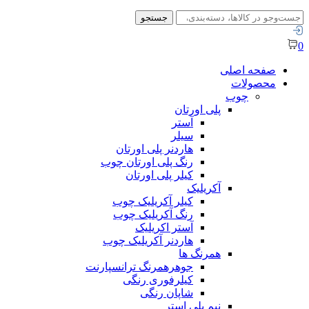
جستجو
جستجو
برای:
0
صفحه اصلی
محصولات
چوب
پلی اورتان
آستر
سیلر
هاردنر پلی اورتان
رنگ پلی اورتان چوب
کیلر پلی اورتان
آکریلیک
کیلر آکریلیک چوب
رنگ آکریلیک چوب
آستر اکریلیک
هاردنر آکریلیک چوب
همرنگ ها
جوهرهمرنگ ترانسپارنت
کیلرفوری رنگی
شاپان رنگی
نیم پلی استر