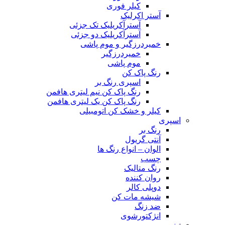
کیلر فوری
آستر اکرلیک
آسترآکریلیک تک جزئی
آسترآکریلیک دو جزئی
خمیردرزگیر و موم پاشی
خمیردرزگیر
موم پاشی
رنگ پاک کن
اسپری رنگ بر
رنگ پاک کن نیم لیتری هافمن
رنگ پاک کن یک لیتری هافمن
کیلر و خشک کن اتومبیلی
اسپری
رنگ بر
آنتی گریول
الوان – انواع رنگ ها
چسب
رنگ متالیک
روان کننده
دوپلی کالر
شیشه مات کن
ضد زنگ
انژکتورشوی