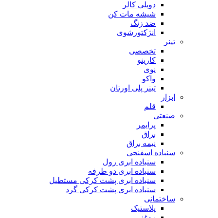
دوپلی کالر
شیشه مات کن
ضد زنگ
انژکتورشوی
تینر
تخصصی
کارینو
نوی
واکو
تینر پلی اورتان
ابزار
قلم
صنعتی
پرایمر
براق
نیمه براق
سنباده اسفنجی
سنباده ابری رول
سنباده ابری دو طرفه
سنباده ابری پشت کرکی مستطیل
سنباده ابری پشت کرکی گرد
ساختمانی
پلاستیک
روغنی