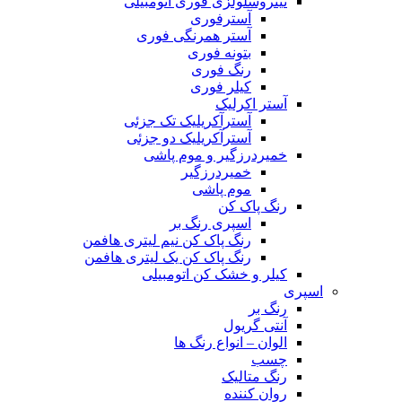
نیتروسلولزی فوری اتومبیلی
آسترفوری
آستر همرنگی فوری
بتونه فوری
رنگ فوری
کیلر فوری
آستر اکرلیک
آسترآکریلیک تک جزئی
آسترآکریلیک دو جزئی
خمیردرزگیر و موم پاشی
خمیردرزگیر
موم پاشی
رنگ پاک کن
اسپری رنگ بر
رنگ پاک کن نیم لیتری هافمن
رنگ پاک کن یک لیتری هافمن
کیلر و خشک کن اتومبیلی
اسپری
رنگ بر
آنتی گریول
الوان – انواع رنگ ها
چسب
رنگ متالیک
روان کننده