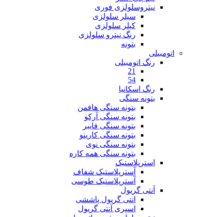
نیتروسلولزی فوری
سیلر سلولزی
کیلر سلولزی
رنگ نیترو سلولزی
بتونه
اتومبیلی
رنگ اتومبیلی
21
54
رنگ اسکانیا
بتونه سنگی
بتونه سنگی هافمن
بتونه سنگی آرکو
بتونه سنگی فایبر
بتونه سنگی کارینو
بتونه سنگی نوی
بتونه سنگی همه کاره
استرپلاستیک
آسترپلاستیک شفاف
آسترپلاستیک طوسی
آنتی گریول
انتی گریول پاششی
اسپری آنتی گریول