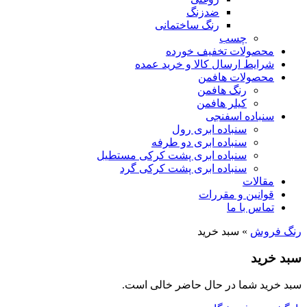
ضدزنگ
رنگ ساختمانی
چسب
محصولات تخفیف خورده
شرایط ارسال کالا و خرید عمده
محصولات هافمن
رنگ هافمن
کیلر هافمن
سنباده اسفنجی
سنباده ابری رول
سنباده ابری دو طرفه
سنباده ابری پشت کرکی مستطیل
سنباده ابری پشت کرکی گرد
مقالات
قوانین و مقررات
تماس با ما
رنگ فروش
»
سبد خرید
سبد خرید
سبد خرید شما در حال حاضر خالی است.