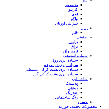
تینر
تخصصی
کارینو
نوی
واکو
تینر پلی اورتان
ابزار
قلم
صنعتی
پرایمر
براق
نیمه براق
سنباده اسفنجی
سنباده ابری رول
سنباده ابری دو طرفه
سنباده ابری پشت کرکی مستطیل
سنباده ابری پشت کرکی گرد
ساختمانی
پلاستیک
روغنی
ضدزنگ
رنگ ساختمانی
چسب
محصولات تخفیف خورده