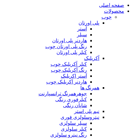
صفحه اصلی
محصولات
چوب
پلی اورتان
آستر
سیلر
هاردنر پلی اورتان
رنگ پلی اورتان چوب
کیلر پلی اورتان
آکریلیک
کیلر آکریلیک چوب
رنگ آکریلیک چوب
آستر اکریلیک
هاردنر آکریلیک چوب
همرنگ ها
جوهرهمرنگ ترانسپارنت
کیلرفوری رنگی
شاپان رنگی
نیم پلی استر
نیتروسلولزی فوری
سیلر سلولزی
کیلر سلولزی
رنگ نیترو سلولزی