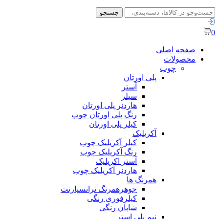
جستجو
جستجو
برای:
0
صفحه اصلی
محصولات
چوب
پلی اورتان
آستر
سیلر
هاردنر پلی اورتان
رنگ پلی اورتان چوب
کیلر پلی اورتان
آکریلیک
کیلر آکریلیک چوب
رنگ آکریلیک چوب
آستر اکریلیک
هاردنر آکریلیک چوب
همرنگ ها
جوهرهمرنگ ترانسپارنت
کیلرفوری رنگی
شاپان رنگی
نیم پلی استر