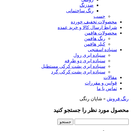
ضدزنگ
رنگ ساختمانی
چسب
محصولات تخفیف خورده
شرایط ارسال کالا و خرید عمده
محصولات هافمن
رنگ هافمن
کیلر هافمن
سنباده اسفنجی
سنباده ابری رول
سنباده ابری دو طرفه
سنباده ابری پشت کرکی مستطیل
سنباده ابری پشت کرکی گرد
مقالات
قوانین و مقررات
تماس با ما
رنگ فروش
»
شاپان رنگی
محصول مورد نظر را جستجو کنید
جستجو
برای: