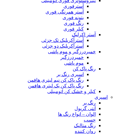
نیتروسلولزی فوری اتومبیلی
آسترفوری
آستر همرنگی فوری
بتونه فوری
رنگ فوری
کیلر فوری
آستر اکرلیک
آسترآکریلیک تک جزئی
آسترآکریلیک دو جزئی
خمیردرزگیر و موم پاشی
خمیردرزگیر
موم پاشی
رنگ پاک کن
اسپری رنگ بر
رنگ پاک کن نیم لیتری هافمن
رنگ پاک کن یک لیتری هافمن
کیلر و خشک کن اتومبیلی
اسپری
رنگ بر
آنتی گریول
الوان – انواع رنگ ها
چسب
رنگ متالیک
روان کننده