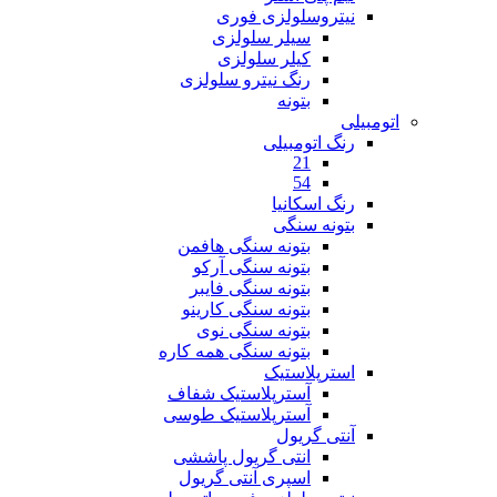
نیتروسلولزی فوری
سیلر سلولزی
کیلر سلولزی
رنگ نیترو سلولزی
بتونه
اتومبیلی
رنگ اتومبیلی
21
54
رنگ اسکانیا
بتونه سنگی
بتونه سنگی هافمن
بتونه سنگی آرکو
بتونه سنگی فایبر
بتونه سنگی کارینو
بتونه سنگی نوی
بتونه سنگی همه کاره
استرپلاستیک
آسترپلاستیک شفاف
آسترپلاستیک طوسی
آنتی گریول
انتی گریول پاششی
اسپری آنتی گریول