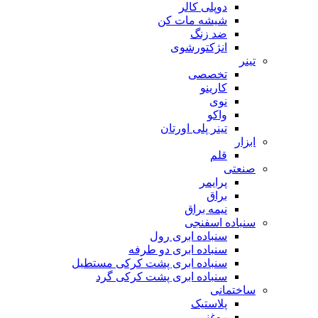
دوپلی کالر
شیشه مات کن
ضد زنگ
انژکتورشوی
تینر
تخصصی
کارینو
نوی
واکو
تینر پلی اورتان
ابزار
قلم
صنعتی
پرایمر
براق
نیمه براق
سنباده اسفنجی
سنباده ابری رول
سنباده ابری دو طرفه
سنباده ابری پشت کرکی مستطیل
سنباده ابری پشت کرکی گرد
ساختمانی
پلاستیک
روغنی