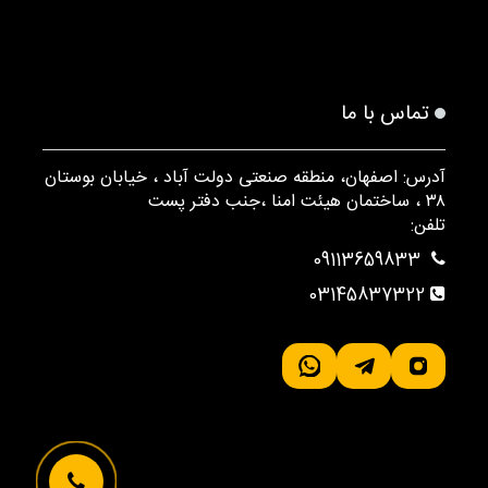
تماس با ما
آدرس: اصفهان، منطقه صنعتی دولت آباد ، خیابان بوستان
۳۸ ، ساختمان هیئت امنا ،جنب دفتر پست
تلفن:
09113659833
03145837322