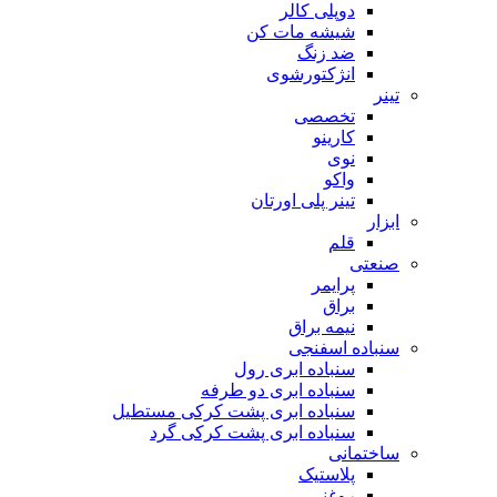
دوپلی کالر
شیشه مات کن
ضد زنگ
انژکتورشوی
تینر
تخصصی
کارینو
نوی
واکو
تینر پلی اورتان
ابزار
قلم
صنعتی
پرایمر
براق
نیمه براق
سنباده اسفنجی
سنباده ابری رول
سنباده ابری دو طرفه
سنباده ابری پشت کرکی مستطیل
سنباده ابری پشت کرکی گرد
ساختمانی
پلاستیک
روغنی