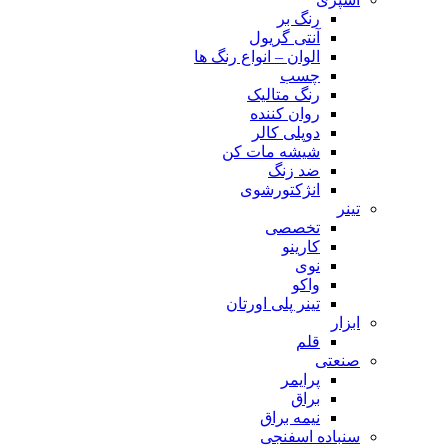
رنگ بر
آنتی گریول
الوان – انواع رنگ ها
چسب
رنگ متالیک
روان کننده
دوپلی کالر
شیشه مات کن
ضد زنگ
انژکتورشوی
تینر
تخصصی
کارینو
نوی
واکو
تینر پلی اورتان
ابزار
قلم
صنعتی
پرایمر
براق
نیمه براق
سنباده اسفنجی