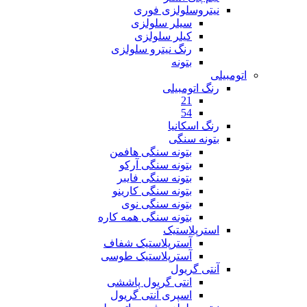
نیتروسلولزی فوری
سیلر سلولزی
کیلر سلولزی
رنگ نیترو سلولزی
بتونه
اتومبیلی
رنگ اتومبیلی
21
54
رنگ اسکانیا
بتونه سنگی
بتونه سنگی هافمن
بتونه سنگی آرکو
بتونه سنگی فایبر
بتونه سنگی کارینو
بتونه سنگی نوی
بتونه سنگی همه کاره
استرپلاستیک
آسترپلاستیک شفاف
آسترپلاستیک طوسی
آنتی گریول
انتی گریول پاششی
اسپری آنتی گریول