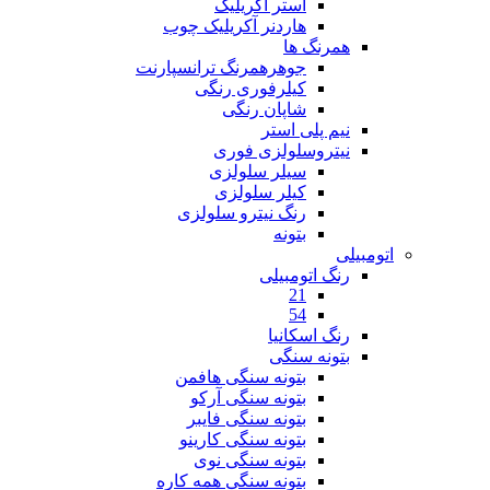
آستر اکریلیک
هاردنر آکریلیک چوب
همرنگ ها
جوهرهمرنگ ترانسپارنت
کیلرفوری رنگی
شاپان رنگی
نیم پلی استر
نیتروسلولزی فوری
سیلر سلولزی
کیلر سلولزی
رنگ نیترو سلولزی
بتونه
اتومبیلی
رنگ اتومبیلی
21
54
رنگ اسکانیا
بتونه سنگی
بتونه سنگی هافمن
بتونه سنگی آرکو
بتونه سنگی فایبر
بتونه سنگی کارینو
بتونه سنگی نوی
بتونه سنگی همه کاره