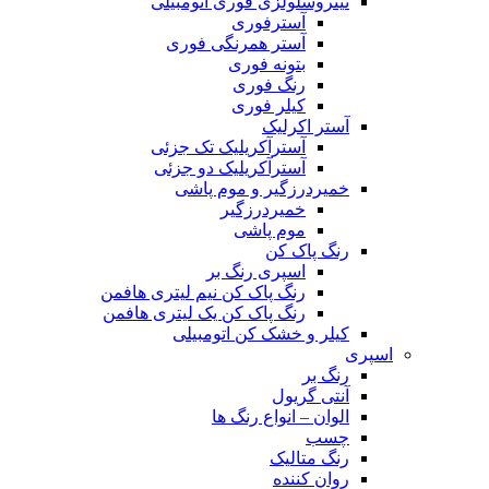
نیتروسلولزی فوری اتومبیلی
آسترفوری
آستر همرنگی فوری
بتونه فوری
رنگ فوری
کیلر فوری
آستر اکرلیک
آسترآکریلیک تک جزئی
آسترآکریلیک دو جزئی
خمیردرزگیر و موم پاشی
خمیردرزگیر
موم پاشی
رنگ پاک کن
اسپری رنگ بر
رنگ پاک کن نیم لیتری هافمن
رنگ پاک کن یک لیتری هافمن
کیلر و خشک کن اتومبیلی
اسپری
رنگ بر
آنتی گریول
الوان – انواع رنگ ها
چسب
رنگ متالیک
روان کننده