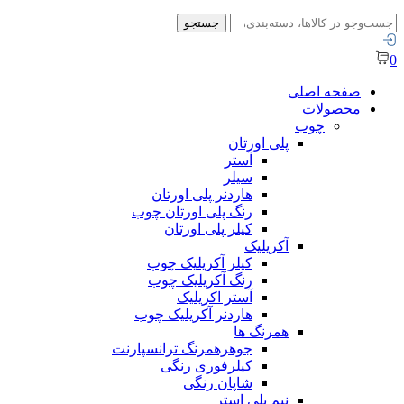
جستجو
جستجو
برای:
0
صفحه اصلی
محصولات
چوب
پلی اورتان
آستر
سیلر
هاردنر پلی اورتان
رنگ پلی اورتان چوب
کیلر پلی اورتان
آکریلیک
کیلر آکریلیک چوب
رنگ آکریلیک چوب
آستر اکریلیک
هاردنر آکریلیک چوب
همرنگ ها
جوهرهمرنگ ترانسپارنت
کیلرفوری رنگی
شاپان رنگی
نیم پلی استر