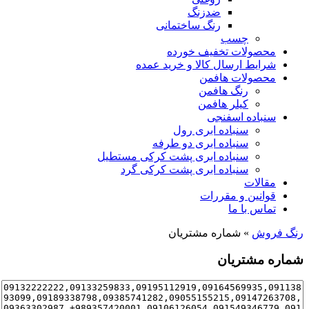
ضدزنگ
رنگ ساختمانی
چسب
محصولات تخفیف خورده
شرایط ارسال کالا و خرید عمده
محصولات هافمن
رنگ هافمن
کیلر هافمن
سنباده اسفنجی
سنباده ابری رول
سنباده ابری دو طرفه
سنباده ابری پشت کرکی مستطیل
سنباده ابری پشت کرکی گرد
مقالات
قوانین و مقررات
تماس با ما
رنگ فروش
»
شماره مشتریان
شماره مشتریان