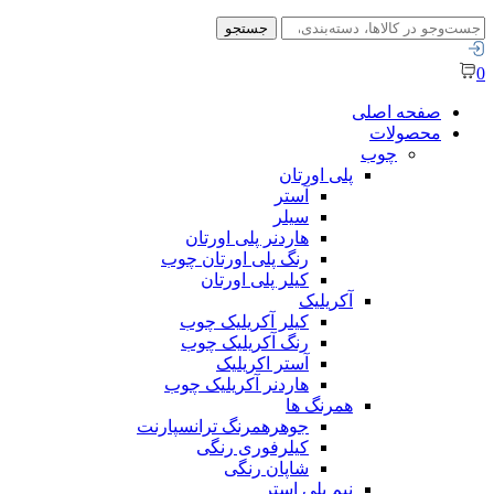
جستجو
جستجو
برای:
0
صفحه اصلی
محصولات
چوب
پلی اورتان
آستر
سیلر
هاردنر پلی اورتان
رنگ پلی اورتان چوب
کیلر پلی اورتان
آکریلیک
کیلر آکریلیک چوب
رنگ آکریلیک چوب
آستر اکریلیک
هاردنر آکریلیک چوب
همرنگ ها
جوهرهمرنگ ترانسپارنت
کیلرفوری رنگی
شاپان رنگی
نیم پلی استر