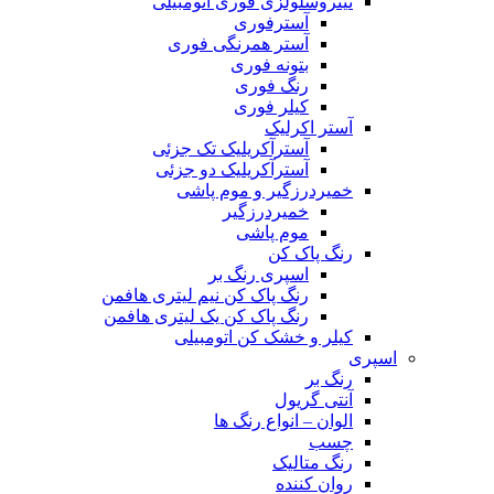
نیتروسلولزی فوری اتومبیلی
آسترفوری
آستر همرنگی فوری
بتونه فوری
رنگ فوری
کیلر فوری
آستر اکرلیک
آسترآکریلیک تک جزئی
آسترآکریلیک دو جزئی
خمیردرزگیر و موم پاشی
خمیردرزگیر
موم پاشی
رنگ پاک کن
اسپری رنگ بر
رنگ پاک کن نیم لیتری هافمن
رنگ پاک کن یک لیتری هافمن
کیلر و خشک کن اتومبیلی
اسپری
رنگ بر
آنتی گریول
الوان – انواع رنگ ها
چسب
رنگ متالیک
روان کننده