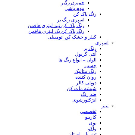
خمیردرزگیر
موم پاشی
رنگ پاک کن
اسپری رنگ بر
رنگ پاک کن نیم لیتری هافمن
رنگ پاک کن یک لیتری هافمن
کیلر و خشک کن اتومبیلی
اسپری
رنگ بر
آنتی گریول
الوان – انواع رنگ ها
چسب
رنگ متالیک
روان کننده
دوپلی کالر
شیشه مات کن
ضد زنگ
انژکتورشوی
تینر
تخصصی
کارینو
نوی
واکو
تینر پلی اورتان