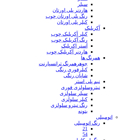
سیلر
هاردنر پلی اورتان
رنگ پلی اورتان چوب
کیلر پلی اورتان
آکریلیک
کیلر آکریلیک چوب
رنگ آکریلیک چوب
آستر اکریلیک
هاردنر آکریلیک چوب
همرنگ ها
جوهرهمرنگ ترانسپارنت
کیلرفوری رنگی
شاپان رنگی
نیم پلی استر
نیتروسلولزی فوری
سیلر سلولزی
کیلر سلولزی
رنگ نیترو سلولزی
بتونه
اتومبیلی
رنگ اتومبیلی
21
54