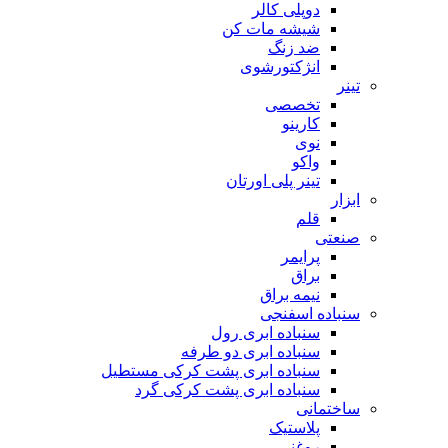
دوپلی کالر
شیشه مات کن
ضد زنگ
انژکتورشوی
تینر
تخصصی
کارینو
نوی
واکو
تینر پلی اورتان
ابزار
قلم
صنعتی
پرایمر
براق
نیمه براق
سنباده اسفنجی
سنباده ابری رول
سنباده ابری دو طرفه
سنباده ابری پشت کرکی مستطیل
سنباده ابری پشت کرکی گرد
ساختمانی
پلاستیک
روغنی