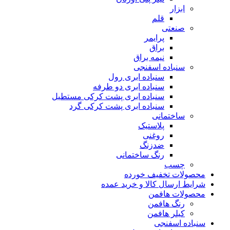
ابزار
قلم
صنعتی
پرایمر
براق
نیمه براق
سنباده اسفنجی
سنباده ابری رول
سنباده ابری دو طرفه
سنباده ابری پشت کرکی مستطیل
سنباده ابری پشت کرکی گرد
ساختمانی
پلاستیک
روغنی
ضدزنگ
رنگ ساختمانی
چسب
محصولات تخفیف خورده
شرایط ارسال کالا و خرید عمده
محصولات هافمن
رنگ هافمن
کیلر هافمن
سنباده اسفنجی