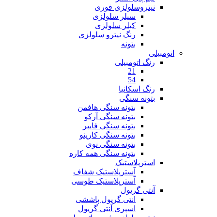
نیتروسلولزی فوری
سیلر سلولزی
کیلر سلولزی
رنگ نیترو سلولزی
بتونه
اتومبیلی
رنگ اتومبیلی
21
54
رنگ اسکانیا
بتونه سنگی
بتونه سنگی هافمن
بتونه سنگی آرکو
بتونه سنگی فایبر
بتونه سنگی کارینو
بتونه سنگی نوی
بتونه سنگی همه کاره
استرپلاستیک
آسترپلاستیک شفاف
آسترپلاستیک طوسی
آنتی گریول
انتی گریول پاششی
اسپری آنتی گریول