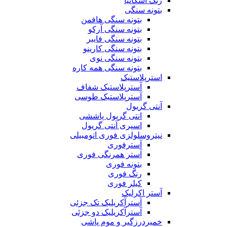
رنگ اسکانیا
بتونه سنگی
بتونه سنگی هافمن
بتونه سنگی آرکو
بتونه سنگی فایبر
بتونه سنگی کارینو
بتونه سنگی نوی
بتونه سنگی همه کاره
استرپلاستیک
آسترپلاستیک شفاف
آسترپلاستیک طوسی
آنتی گریول
انتی گریول پاششی
اسپری آنتی گریول
نیتروسلولزی فوری اتومبیلی
آسترفوری
آستر همرنگی فوری
بتونه فوری
رنگ فوری
کیلر فوری
آستر اکرلیک
آسترآکریلیک تک جزئی
آسترآکریلیک دو جزئی
خمیردرزگیر و موم پاشی