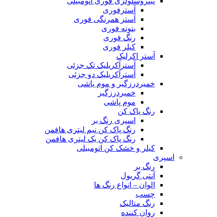
نیتروسلولزی فوری اتومبیلی
آسترفوری
آستر همرنگی فوری
بتونه فوری
رنگ فوری
کیلر فوری
آستر اکرلیک
آسترآکریلیک تک جزئی
آسترآکریلیک دو جزئی
خمیردرزگیر و موم پاشی
خمیردرزگیر
موم پاشی
رنگ پاک کن
اسپری رنگ بر
رنگ پاک کن نیم لیتری هافمن
رنگ پاک کن یک لیتری هافمن
کیلر و خشک کن اتومبیلی
اسپری
رنگ بر
آنتی گریول
الوان – انواع رنگ ها
چسب
رنگ متالیک
روان کننده