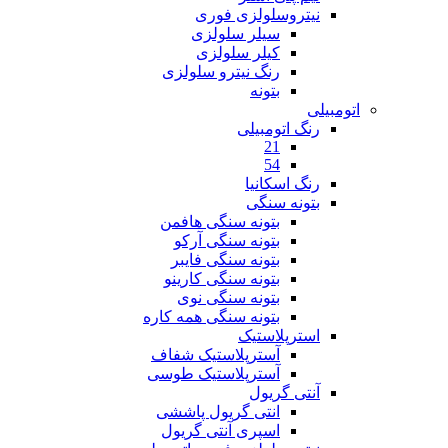
نیتروسلولزی فوری
سیلر سلولزی
کیلر سلولزی
رنگ نیترو سلولزی
بتونه
اتومبیلی
رنگ اتومبیلی
21
54
رنگ اسکانیا
بتونه سنگی
بتونه سنگی هافمن
بتونه سنگی آرکو
بتونه سنگی فایبر
بتونه سنگی کارینو
بتونه سنگی نوی
بتونه سنگی همه کاره
استرپلاستیک
آسترپلاستیک شفاف
آسترپلاستیک طوسی
آنتی گریول
انتی گریول پاششی
اسپری آنتی گریول