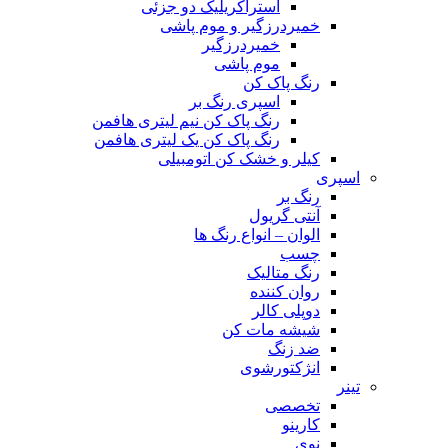
آسترآکریلیک دو جزئی
خمیردرزگیر و موم پاشی
خمیردرزگیر
موم پاشی
رنگ پاک کن
اسپری رنگ بر
رنگ پاک کن نیم لیتری هافمن
رنگ پاک کن یک لیتری هافمن
کیلر و خشک کن اتومبیلی
اسپری
رنگ بر
آنتی گریول
الوان – انواع رنگ ها
چسب
رنگ متالیک
روان کننده
دوپلی کالر
شیشه مات کن
ضد زنگ
انژکتورشوی
تینر
تخصصی
کارینو
نوی