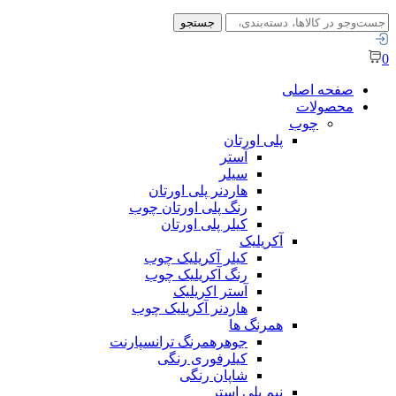
جستجو
جستجو
برای:
0
صفحه اصلی
محصولات
چوب
پلی اورتان
آستر
سیلر
هاردنر پلی اورتان
رنگ پلی اورتان چوب
کیلر پلی اورتان
آکریلیک
کیلر آکریلیک چوب
رنگ آکریلیک چوب
آستر اکریلیک
هاردنر آکریلیک چوب
همرنگ ها
جوهرهمرنگ ترانسپارنت
کیلرفوری رنگی
شاپان رنگی
نیم پلی استر