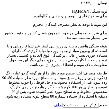
تومان
۱,۱۲۳,۰۰۰
تونه سنگی HAFMAN
برای سطوح فلزی، آلومینیوم، چدنی و گالوانیزه
این بتونه با توجه به نظر مصرف کنندگان محترم
برای شرایط محیطی مرطوب همچون شمال کشور و جنوب کشور
نیز بسیار مناسب میباشد
بتونه سنگی هافمن برپایه ی رزین پلی استر غیراشباع اروپایی و با
استفاده از بهترین مواد اولیه به روز دنیا تولید گردیده که دارای
سنباده خوری بسیار عالی، پرکنندگی فوق العاده و کششی بسیار
نرم و راحت با کاردک می باشد. از مزیت های دیگر این محصول
مقاومت بالای بتونه و انعطاف پذیری آن می باشد.
طريقه مصرف: ابتدا سطح مورد نظر را از هرگونه گردو غبار، زنگ
زدگی، چربی و روغن تمیز نموده و به سطح مورد نظر سنباده 80، 90
زده شود. قبل از استفاده محتویات داخل قوطی را خوب مخلوط
نموده و به ازای هر 100 گرم بتونه 2 گرم هاردنر در روی کاردک
مخصوص مخلوط و به سطح مورد نظر کشیده شود. پس از 20
دقیقه با استفاده از سنباده شماره 80 سطح بتونه سنباده زده شود.
حجم
صاف