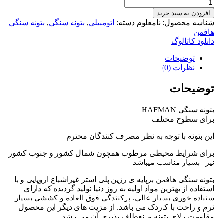
بتونه
سنگی
افزودن به سبد خرید
هافمن
شناسه محصول:
نامعلوم
دسته:
اتومبیلی
,
بتونه سنگی
,
بتونه سنگی
HAFMAN
هافمن
با
دانلود کاتالوگ
هاردنر
عدد
توضیحات
نظرات (0)
توضیحات
بتونه سنگی HAFMAN
برای سطوح مختلف
این بتونه با توجه به نظر مصرف کنندگان محترم
برای شرایط محیطی مرطوب همچون شمال کشور و جنوب کشور
نیز بسیار مناسب میباشد
بتونه سنگی هافمن برپایه ی رزین پلی استر غیراشباع اروپایی و با
استفاده از بهترین مواد اولیه به روز دنیا تولید گردیده که دارای
سنباده خوری بسیار عالی، پرکنندگی فوق العاده و کششی بسیار
نرم و راحت با کاردک می باشد. از مزیت های دیگر این محصول
مقاومت بالای بتونه و انعطاف پذیری آن می باشد.