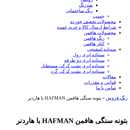
ضدزنگ
رنگ ساختمانی
چسب
محصولات تخفیف خورده
شرایط ارسال کالا و خرید عمده
محصولات هافمن
رنگ هافمن
کیلر هافمن
سنباده اسفنجی
سنباده ابری رول
سنباده ابری دو طرفه
سنباده ابری پشت کرکی مستطیل
سنباده ابری پشت کرکی گرد
مقالات
قوانین و مقررات
تماس با ما
رنگ فروش
»
بتونه سنگی هافمن HAFMAN با هاردنر
بتونه سنگی هافمن HAFMAN با هاردنر