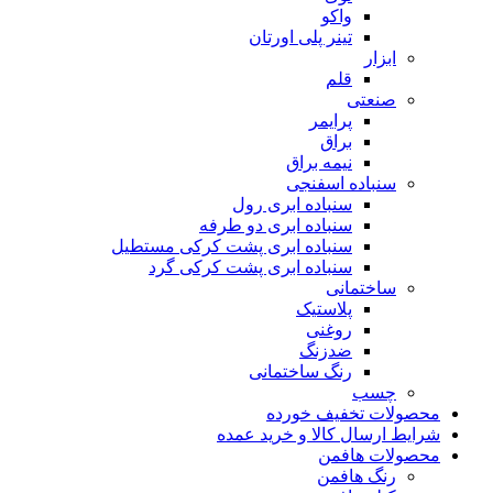
واکو
تینر پلی اورتان
ابزار
قلم
صنعتی
پرایمر
براق
نیمه براق
سنباده اسفنجی
سنباده ابری رول
سنباده ابری دو طرفه
سنباده ابری پشت کرکی مستطیل
سنباده ابری پشت کرکی گرد
ساختمانی
پلاستیک
روغنی
ضدزنگ
رنگ ساختمانی
چسب
محصولات تخفیف خورده
شرایط ارسال کالا و خرید عمده
محصولات هافمن
رنگ هافمن