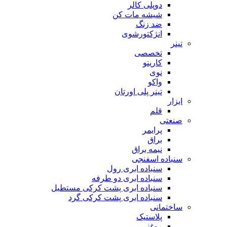
دوپلی کالر
شیشه مات کن
ضد زنگ
انژکتورشوی
تینر
تخصصی
کارینو
نوی
واکو
تینر پلی اورتان
ابزار
قلم
صنعتی
پرایمر
براق
نیمه براق
سنباده اسفنجی
سنباده ابری رول
سنباده ابری دو طرفه
سنباده ابری پشت کرکی مستطیل
سنباده ابری پشت کرکی گرد
ساختمانی
پلاستیک
روغنی