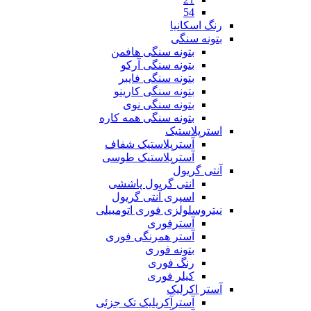
54
رنگ اسکانیا
بتونه سنگی
بتونه سنگی هافمن
بتونه سنگی آرکو
بتونه سنگی فایبر
بتونه سنگی کارینو
بتونه سنگی نوی
بتونه سنگی همه کاره
استرپلاستیک
آسترپلاستیک شفاف
آسترپلاستیک طوسی
آنتی گریول
انتی گریول پاششی
اسپری آنتی گریول
نیتروسلولزی فوری اتومبیلی
آسترفوری
آستر همرنگی فوری
بتونه فوری
رنگ فوری
کیلر فوری
آستر اکرلیک
آسترآکریلیک تک جزئی