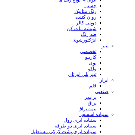
چسب
رنگ متالیک
روان کننده
دوپلی کالر
شیشه مات کن
ضد زنگ
انژکتورشوی
تینر
تخصصی
کارینو
نوی
واکو
تینر پلی اورتان
ابزار
قلم
صنعتی
پرایمر
براق
نیمه براق
سنباده اسفنجی
سنباده ابری رول
سنباده ابری دو طرفه
سنباده ابری پشت کرکی مستطیل