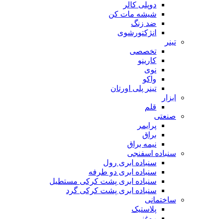
دوپلی کالر
شیشه مات کن
ضد زنگ
انژکتورشوی
تینر
تخصصی
کارینو
نوی
واکو
تینر پلی اورتان
ابزار
قلم
صنعتی
پرایمر
براق
نیمه براق
سنباده اسفنجی
سنباده ابری رول
سنباده ابری دو طرفه
سنباده ابری پشت کرکی مستطیل
سنباده ابری پشت کرکی گرد
ساختمانی
پلاستیک
روغنی