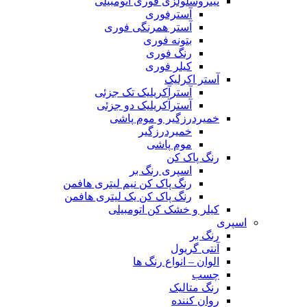
نیتروسلولزی فوری اتومبیلی
آسترفوری
آستر همرنگی فوری
بتونه فوری
رنگ فوری
کیلر فوری
آستر اکرلیک
آسترآکریلیک تک جزئی
آسترآکریلیک دو جزئی
خمیردرزگیر و موم پاشی
خمیردرزگیر
موم پاشی
رنگ پاک کن
اسپری رنگ بر
رنگ پاک کن نیم لیتری هافمن
رنگ پاک کن یک لیتری هافمن
کیلر و خشک کن اتومبیلی
اسپری
رنگ بر
آنتی گریول
الوان – انواع رنگ ها
چسب
رنگ متالیک
روان کننده