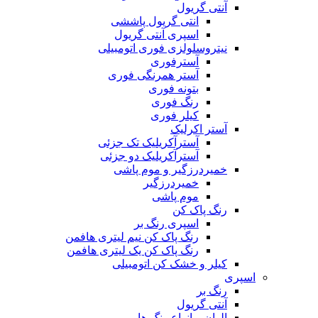
آنتی گریول
انتی گریول پاششی
اسپری آنتی گریول
نیتروسلولزی فوری اتومبیلی
آسترفوری
آستر همرنگی فوری
بتونه فوری
رنگ فوری
کیلر فوری
آستر اکرلیک
آسترآکریلیک تک جزئی
آسترآکریلیک دو جزئی
خمیردرزگیر و موم پاشی
خمیردرزگیر
موم پاشی
رنگ پاک کن
اسپری رنگ بر
رنگ پاک کن نیم لیتری هافمن
رنگ پاک کن یک لیتری هافمن
کیلر و خشک کن اتومبیلی
اسپری
رنگ بر
آنتی گریول
الوان – انواع رنگ ها