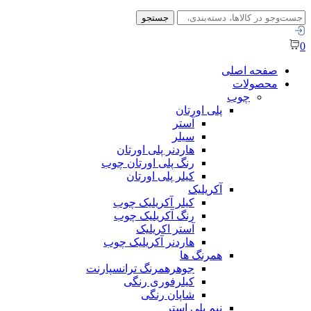
جستجو
جستجو
برای:
0
صفحه اصلی
محصولات
چوب
پلی اورتان
آستر
سیلر
هاردنر پلی اورتان
رنگ پلی اورتان چوب
کیلر پلی اورتان
آکریلیک
کیلر آکریلیک چوب
رنگ آکریلیک چوب
آستر اکریلیک
هاردنر آکریلیک چوب
همرنگ ها
جوهرهمرنگ ترانسپارنت
کیلرفوری رنگی
شاپان رنگی
نیم پلی استر