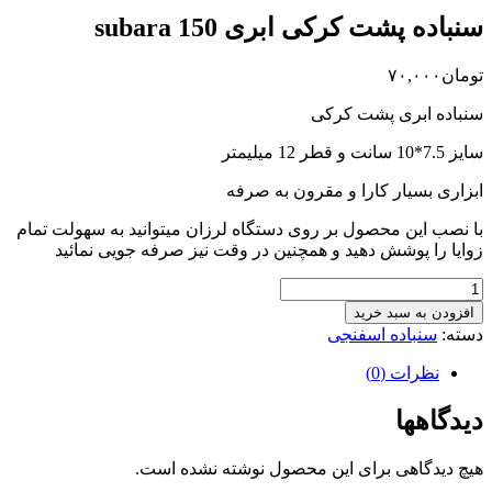
سنباده پشت کرکی ابری 150 subara
تومان
۷۰,۰۰۰
سنباده ابری پشت کرکی
سایز 7.5*10 سانت و قطر 12 میلیمتر
ابزاری بسیار کارا و مقرون به صرفه
با نصب این محصول بر روی دستگاه لرزان میتوانید به سهولت تمام
زوایا را پوشش دهید و همچنین در وقت نیز صرفه جویی نمائید
سنباده
پشت
افزودن به سبد خرید
کرکی
دسته:
سنباده اسفنجی
ابری
150
نظرات (0)
subara
عدد
دیدگاهها
هیچ دیدگاهی برای این محصول نوشته نشده است.