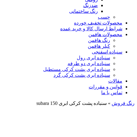
ضدزنگ
رنگ ساختمانی
چسب
محصولات تخفیف خورده
شرایط ارسال کالا و خرید عمده
محصولات هافمن
رنگ هافمن
کیلر هافمن
سنباده اسفنجی
سنباده ابری رول
سنباده ابری دو طرفه
سنباده ابری پشت کرکی مستطیل
سنباده ابری پشت کرکی گرد
مقالات
قوانین و مقررات
تماس با ما
رنگ فروش
»
سنباده پشت کرکی ابری 150 subara