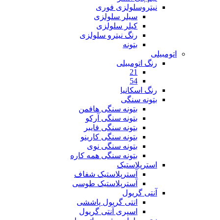
نیتروسلولزی فوری
سیلر سلولزی
کیلر سلولزی
رنگ نیترو سلولزی
بتونه
اتومبیلی
رنگ اتومبیلی
21
54
رنگ اسکانیا
بتونه سنگی
بتونه سنگی هافمن
بتونه سنگی آرکو
بتونه سنگی فایبر
بتونه سنگی کارینو
بتونه سنگی نوی
بتونه سنگی همه کاره
استرپلاستیک
آسترپلاستیک شفاف
آسترپلاستیک طوسی
آنتی گریول
انتی گریول پاششی
اسپری آنتی گریول