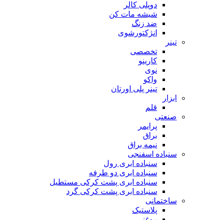
دوپلی کالر
شیشه مات کن
ضد زنگ
انژکتورشوی
تینر
تخصصی
کارینو
نوی
واکو
تینر پلی اورتان
ابزار
قلم
صنعتی
پرایمر
براق
نیمه براق
سنباده اسفنجی
سنباده ابری رول
سنباده ابری دو طرفه
سنباده ابری پشت کرکی مستطیل
سنباده ابری پشت کرکی گرد
ساختمانی
پلاستیک
روغنی