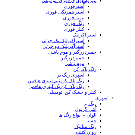
نیتروسلولزی فوری اتومبیلی
آسترفوری
آستر همرنگی فوری
بتونه فوری
رنگ فوری
کیلر فوری
آستر اکرلیک
آسترآکریلیک تک جزئی
آسترآکریلیک دو جزئی
خمیردرزگیر و موم پاشی
خمیردرزگیر
موم پاشی
رنگ پاک کن
اسپری رنگ بر
رنگ پاک کن نیم لیتری هافمن
رنگ پاک کن یک لیتری هافمن
کیلر و خشک کن اتومبیلی
اسپری
رنگ بر
آنتی گریول
الوان – انواع رنگ ها
چسب
رنگ متالیک
روان کننده