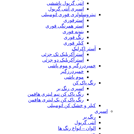
انتی گریول پاششی
اسپری آنتی گریول
نیتروسلولزی فوری اتومبیلی
آسترفوری
آستر همرنگی فوری
بتونه فوری
رنگ فوری
کیلر فوری
آستر اکرلیک
آسترآکریلیک تک جزئی
آسترآکریلیک دو جزئی
خمیردرزگیر و موم پاشی
خمیردرزگیر
موم پاشی
رنگ پاک کن
اسپری رنگ بر
رنگ پاک کن نیم لیتری هافمن
رنگ پاک کن یک لیتری هافمن
کیلر و خشک کن اتومبیلی
اسپری
رنگ بر
آنتی گریول
الوان – انواع رنگ ها
چسب