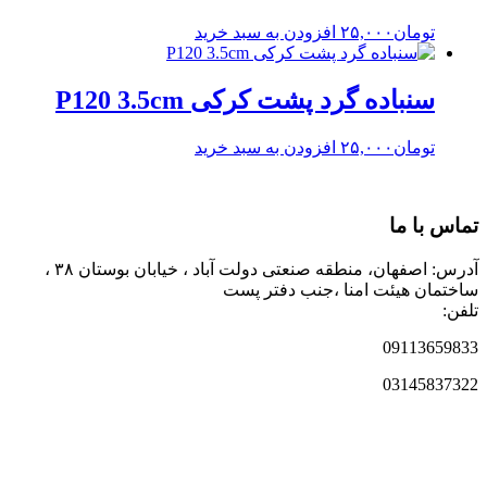
تومان
۲۵,۰۰۰
افزودن به سبد خرید
سنباده گرد پشت کرکی P120 3.5cm
تومان
۲۵,۰۰۰
افزودن به سبد خرید
تماس با ما
آدرس: اصفهان، منطقه صنعتی دولت آباد ، خیابان بوستان ۳۸ ،
ساختمان هیئت امنا ،جنب دفتر پست
تلفن:
09113659833
03145837322