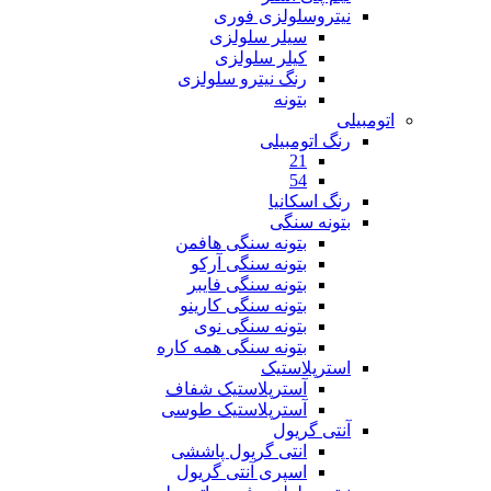
نیتروسلولزی فوری
سیلر سلولزی
کیلر سلولزی
رنگ نیترو سلولزی
بتونه
اتومبیلی
رنگ اتومبیلی
21
54
رنگ اسکانیا
بتونه سنگی
بتونه سنگی هافمن
بتونه سنگی آرکو
بتونه سنگی فایبر
بتونه سنگی کارینو
بتونه سنگی نوی
بتونه سنگی همه کاره
استرپلاستیک
آسترپلاستیک شفاف
آسترپلاستیک طوسی
آنتی گریول
انتی گریول پاششی
اسپری آنتی گریول