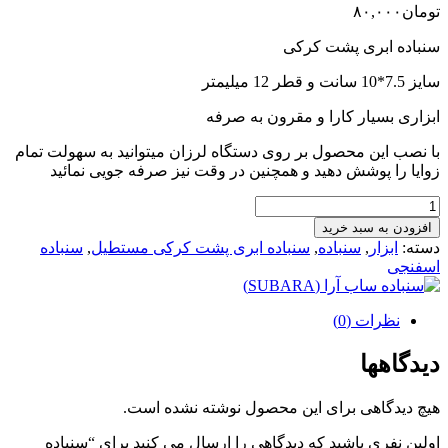
تومان
۸۰,۰۰۰
سنباده ابری پشت کرکی
سایز 7.5*10 سانت و قطر 12 میلیمتر
ابزاری بسیار کارا و مقرون به صرفه
با نصب این محصول بر روی دستگاه لرزان میتوانید به سهولت تمام
زوایا را پوشش دهید و همچنین در وقت نیز صرفه جویی نمائید
سنباده
فلکسی
افزودن به سبد خرید
فوم
دسته:
ابزار
,
سنباده
,
سنباده ابری پشت کرکی مستطیل
,
سنباده
150
اسفنجی
subara
عدد
نظرات (0)
دیدگاهها
هیچ دیدگاهی برای این محصول نوشته نشده است.
اولین نفری باشید که دیدگاهی را ارسال می کنید برای “سنباده