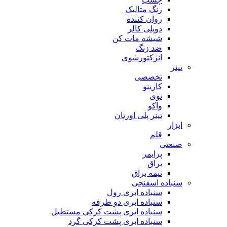
رنگ متالیک
روان کننده
دوپلی کالر
شیشه مات کن
ضد زنگ
انژکتورشوی
تینر
تخصصی
کارینو
نوی
واکو
تینر پلی اورتان
ابزار
قلم
صنعتی
پرایمر
براق
نیمه براق
سنباده اسفنجی
سنباده ابری رول
سنباده ابری دو طرفه
سنباده ابری پشت کرکی مستطیل
سنباده ابری پشت کرکی گرد