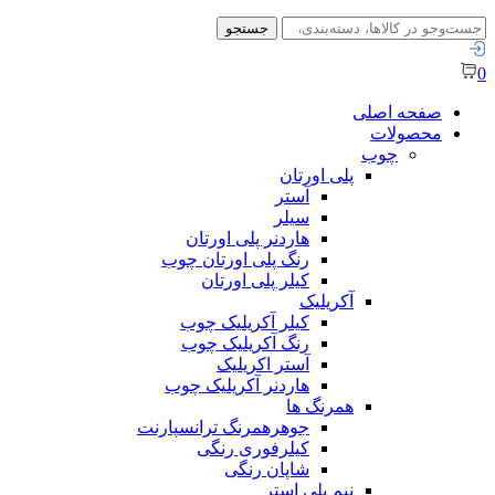
جستجو
جستجو
برای:
0
صفحه اصلی
محصولات
چوب
پلی اورتان
آستر
سیلر
هاردنر پلی اورتان
رنگ پلی اورتان چوب
کیلر پلی اورتان
آکریلیک
کیلر آکریلیک چوب
رنگ آکریلیک چوب
آستر اکریلیک
هاردنر آکریلیک چوب
همرنگ ها
جوهرهمرنگ ترانسپارنت
کیلرفوری رنگی
شاپان رنگی
نیم پلی استر