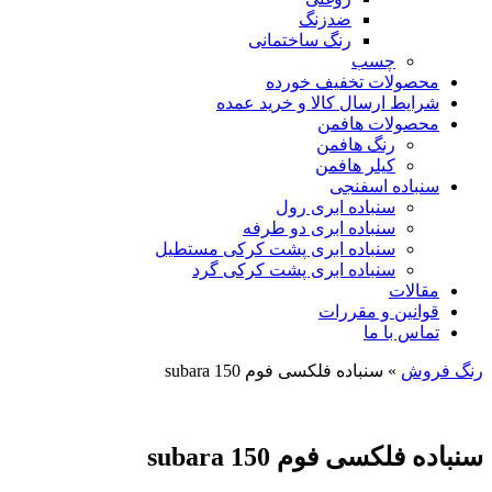
ضدزنگ
رنگ ساختمانی
چسب
محصولات تخفیف خورده
شرایط ارسال کالا و خرید عمده
محصولات هافمن
رنگ هافمن
کیلر هافمن
سنباده اسفنجی
سنباده ابری رول
سنباده ابری دو طرفه
سنباده ابری پشت کرکی مستطیل
سنباده ابری پشت کرکی گرد
مقالات
قوانین و مقررات
تماس با ما
رنگ فروش
»
سنباده فلکسی فوم 150 subara
سنباده فلکسی فوم 150 subara