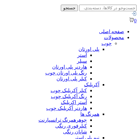
جستجو
جستجو
برای:
0
صفحه اصلی
محصولات
چوب
پلی اورتان
آستر
سیلر
هاردنر پلی اورتان
رنگ پلی اورتان چوب
کیلر پلی اورتان
آکریلیک
کیلر آکریلیک چوب
رنگ آکریلیک چوب
آستر اکریلیک
هاردنر آکریلیک چوب
همرنگ ها
جوهرهمرنگ ترانسپارنت
کیلرفوری رنگی
شاپان رنگی
نیم پلی استر