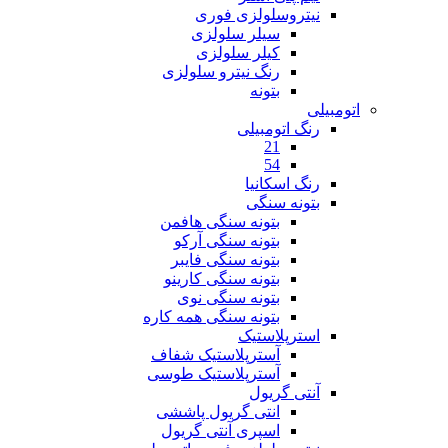
نیتروسلولزی فوری
سیلر سلولزی
کیلر سلولزی
رنگ نیترو سلولزی
بتونه
اتومبیلی
رنگ اتومبیلی
21
54
رنگ اسکانیا
بتونه سنگی
بتونه سنگی هافمن
بتونه سنگی آرکو
بتونه سنگی فایبر
بتونه سنگی کارینو
بتونه سنگی نوی
بتونه سنگی همه کاره
استرپلاستیک
آسترپلاستیک شفاف
آسترپلاستیک طوسی
آنتی گریول
انتی گریول پاششی
اسپری آنتی گریول