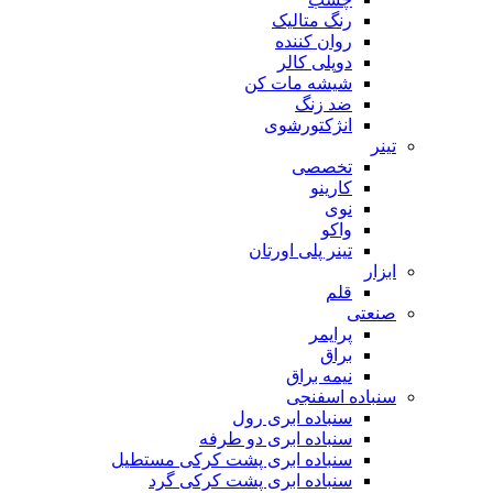
رنگ متالیک
روان کننده
دوپلی کالر
شیشه مات کن
ضد زنگ
انژکتورشوی
تینر
تخصصی
کارینو
نوی
واکو
تینر پلی اورتان
ابزار
قلم
صنعتی
پرایمر
براق
نیمه براق
سنباده اسفنجی
سنباده ابری رول
سنباده ابری دو طرفه
سنباده ابری پشت کرکی مستطیل
سنباده ابری پشت کرکی گرد