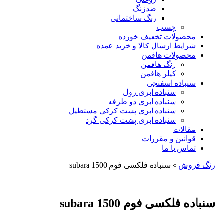
ضدزنگ
رنگ ساختمانی
چسب
محصولات تخفیف خورده
شرایط ارسال کالا و خرید عمده
محصولات هافمن
رنگ هافمن
کیلر هافمن
سنباده اسفنجی
سنباده ابری رول
سنباده ابری دو طرفه
سنباده ابری پشت کرکی مستطیل
سنباده ابری پشت کرکی گرد
مقالات
قوانین و مقررات
تماس با ما
رنگ فروش
»
سنباده فلکسی فوم 1500 subara
سنباده فلکسی فوم 1500 subara