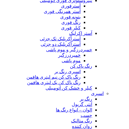
نیتروسلولزی فوری اتومبیلی
آسترفوری
آستر همرنگی فوری
بتونه فوری
رنگ فوری
کیلر فوری
آستر اکرلیک
آسترآکریلیک تک جزئی
آسترآکریلیک دو جزئی
خمیردرزگیر و موم پاشی
خمیردرزگیر
موم پاشی
رنگ پاک کن
اسپری رنگ بر
رنگ پاک کن نیم لیتری هافمن
رنگ پاک کن یک لیتری هافمن
کیلر و خشک کن اتومبیلی
اسپری
رنگ بر
آنتی گریول
الوان – انواع رنگ ها
چسب
رنگ متالیک
روان کننده