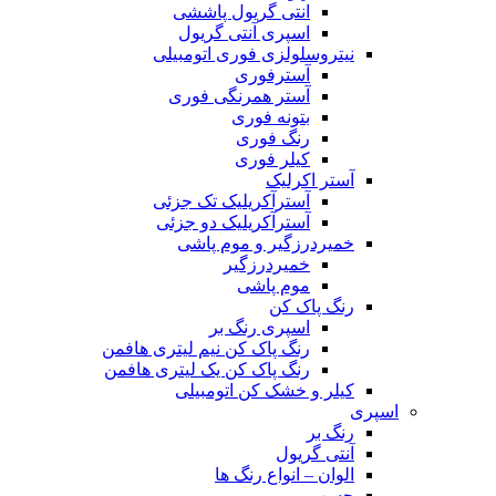
انتی گریول پاششی
اسپری آنتی گریول
نیتروسلولزی فوری اتومبیلی
آسترفوری
آستر همرنگی فوری
بتونه فوری
رنگ فوری
کیلر فوری
آستر اکرلیک
آسترآکریلیک تک جزئی
آسترآکریلیک دو جزئی
خمیردرزگیر و موم پاشی
خمیردرزگیر
موم پاشی
رنگ پاک کن
اسپری رنگ بر
رنگ پاک کن نیم لیتری هافمن
رنگ پاک کن یک لیتری هافمن
کیلر و خشک کن اتومبیلی
اسپری
رنگ بر
آنتی گریول
الوان – انواع رنگ ها
چسب