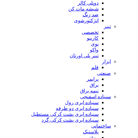
دوپلی کالر
شیشه مات کن
ضد زنگ
انژکتورشوی
تینر
تخصصی
کارینو
نوی
واکو
تینر پلی اورتان
ابزار
قلم
صنعتی
پرایمر
براق
نیمه براق
سنباده اسفنجی
سنباده ابری رول
سنباده ابری دو طرفه
سنباده ابری پشت کرکی مستطیل
سنباده ابری پشت کرکی گرد
ساختمانی
پلاستیک
روغنی