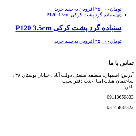
تومان
۲۵,۰۰۰
افزودن به سبد خرید
سنباده گرد پشت کرکی P120 3.5cm
تومان
۲۵,۰۰۰
افزودن به سبد خرید
تماس با ما
آدرس: اصفهان، منطقه صنعتی دولت آباد ، خیابان بوستان ۳۸ ،
ساختمان هیئت امنا ،جنب دفتر پست
تلفن:
09113659833
03145837322