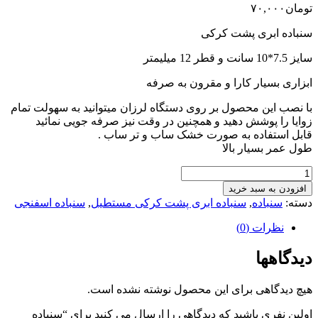
تومان
۷۰,۰۰۰
سنباده ابری پشت کرکی
سایز 7.5*10 سانت و قطر 12 میلیمتر
ابزاری بسیار کارا و مقرون به صرفه
با نصب این محصول بر روی دستگاه لرزان میتوانید به سهولت تمام
زوایا را پوشش دهید و همچنین در وقت نیز صرفه جویی نمائید
قابل استفاده به صورت خشک ساب و تر ساب .
طول عمر بسیار بالا
سنباده
فلکسی
افزودن به سبد خرید
فوم
دسته:
سنباده
,
سنباده ابری پشت کرکی مستطیل
,
سنباده اسفنجی
1500
subara
نظرات (0)
عدد
دیدگاهها
هیچ دیدگاهی برای این محصول نوشته نشده است.
اولین نفری باشید که دیدگاهی را ارسال می کنید برای “سنباده