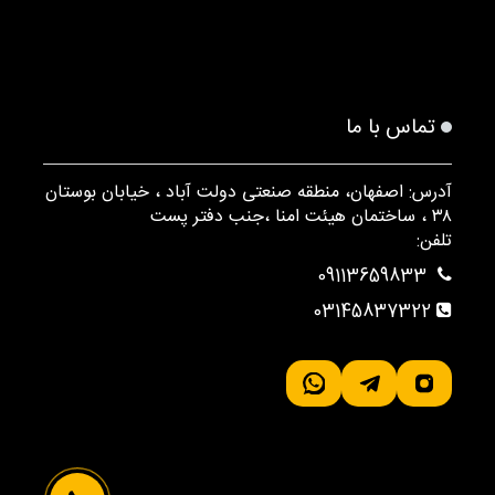
تماس با ما
آدرس: اصفهان، منطقه صنعتی دولت آباد ، خیابان بوستان
۳۸ ، ساختمان هیئت امنا ،جنب دفتر پست
تلفن:
09113659833
03145837322