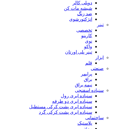
دوپلی کالر
شیشه مات کن
ضد زنگ
انژکتورشوی
تینر
تخصصی
کارینو
نوی
واکو
تینر پلی اورتان
ابزار
قلم
صنعتی
پرایمر
براق
نیمه براق
سنباده اسفنجی
سنباده ابری رول
سنباده ابری دو طرفه
سنباده ابری پشت کرکی مستطیل
سنباده ابری پشت کرکی گرد
ساختمانی
پلاستیک
روغنی