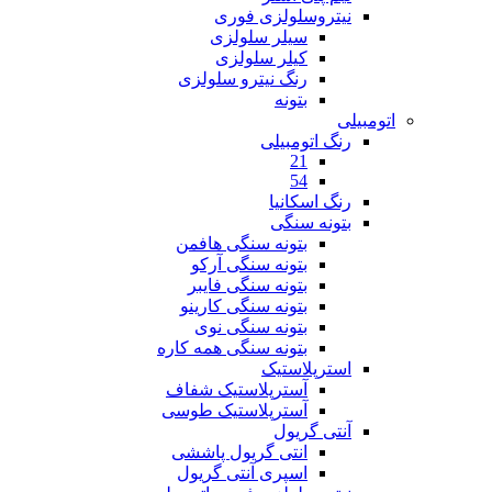
نیتروسلولزی فوری
سیلر سلولزی
کیلر سلولزی
رنگ نیترو سلولزی
بتونه
اتومبیلی
رنگ اتومبیلی
21
54
رنگ اسکانیا
بتونه سنگی
بتونه سنگی هافمن
بتونه سنگی آرکو
بتونه سنگی فایبر
بتونه سنگی کارینو
بتونه سنگی نوی
بتونه سنگی همه کاره
استرپلاستیک
آسترپلاستیک شفاف
آسترپلاستیک طوسی
آنتی گریول
انتی گریول پاششی
اسپری آنتی گریول