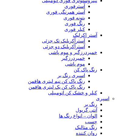
نیتروسلولزی فوری اتومبیلی
آسترفوری
آستر همرنگی فوری
بتونه فوری
رنگ فوری
کیلر فوری
آستر اکرلیک
آسترآکریلیک تک جزئی
آسترآکریلیک دو جزئی
خمیردرزگیر و موم پاشی
خمیردرزگیر
موم پاشی
رنگ پاک کن
اسپری رنگ بر
رنگ پاک کن نیم لیتری هافمن
رنگ پاک کن یک لیتری هافمن
کیلر و خشک کن اتومبیلی
اسپری
رنگ بر
آنتی گریول
الوان – انواع رنگ ها
چسب
رنگ متالیک
روان کننده