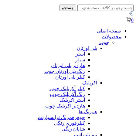
جستجو
جستجو
برای:
0
صفحه اصلی
محصولات
چوب
پلی اورتان
آستر
سیلر
هاردنر پلی اورتان
رنگ پلی اورتان چوب
کیلر پلی اورتان
آکریلیک
کیلر آکریلیک چوب
رنگ آکریلیک چوب
آستر اکریلیک
هاردنر آکریلیک چوب
همرنگ ها
جوهرهمرنگ ترانسپارنت
کیلرفوری رنگی
شاپان رنگی
نیم پلی استر