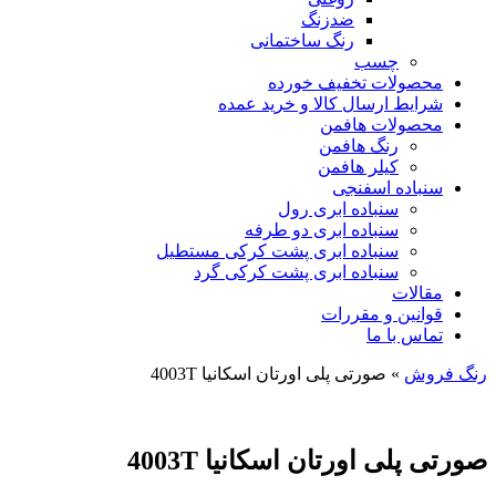
ضدزنگ
رنگ ساختمانی
چسب
محصولات تخفیف خورده
شرایط ارسال کالا و خرید عمده
محصولات هافمن
رنگ هافمن
کیلر هافمن
سنباده اسفنجی
سنباده ابری رول
سنباده ابری دو طرفه
سنباده ابری پشت کرکی مستطیل
سنباده ابری پشت کرکی گرد
مقالات
قوانین و مقررات
تماس با ما
رنگ فروش
»
صورتی پلی اورتان اسکانیا 4003T
صورتی پلی اورتان اسکانیا 4003T