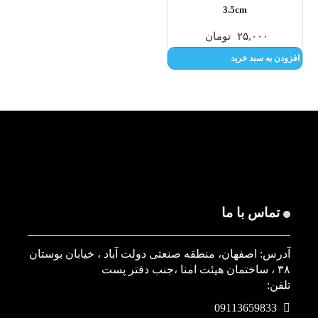
3.5cm
۲۵,۰۰۰
تومان
افزودن به سبد خرید
تماس با ما
آدرس: اصفهان، منطقه صنعتی دولت آباد ، خیابان بوستان
۳۸ ، ساختمان هیئت امنا ،جنب دفتر پست
تلفن:
09113659833