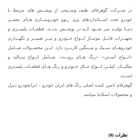
در شــرکت گوهرفام، طیف وســیعی از پوشــش های مرتبط با
خودرو تحت اســتانداردهای پژو، رنوو خودروســازی هــای معتبــر
دنیــا تولیــد می شــود کــه در پوشــش بدنــه، قطعــات پلیمــری و
تجهیــزات قابــل مونتــاژ انــواع خــودرو و نیــز تعمیــر و نگهــداری
خودروهــای ســبک و ســنگین کاربــرد دارد. ایــن محصــولات شــامل
«انــواع آســتر»، «رنگ هــای رویــه»، شــامل انــواع ســالید و
متالیــک، کیلــر، انــواع حــال خــودرو و رنگ هــای قطعــات پلیمــری
اســت
گوهرفام تامین کننده اصلی رنگ های ایران خودرو – ایرانخودرو دیزل
و محصولات اسکانیا میباشد.
نظرات (0)