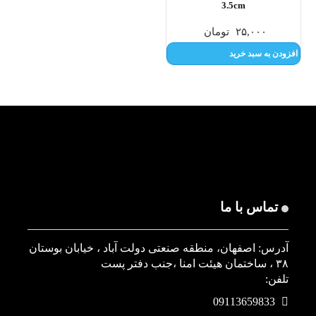
3.5cm
۲۵,۰۰۰
تومان
افزودن به سبد خرید
تماس با ما
آدرس: اصفهان، منطقه صنعتی دولت آباد ، خیابان بوستان
۳۸ ، ساختمان هیئت امنا ،جنب دفتر پست
تلفن:
09113659833