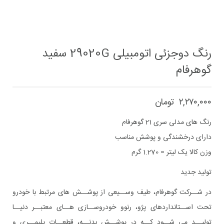
رنگ دوجزئی اتومبیلی 29020G سفید
گوهرفام
۲,۲۷۰,۰۰۰
تومان
رنگ های مدلی سری 21 گوهرفام
دارای درخشندگی و پوشش مناسب
وزن کالا یک لیتر = 1.270 گرم
تولید جدید
در شــرکت گوهرفام، طیف وســیعی از پوشــش های مرتبط با خودرو
تحت اســتانداردهای پژو، رنوو خودروســازی هــای معتبــر دنیــا
تولیــد می شــود کــه در پوشــش بدنــه، قطعــات پلیمــری و