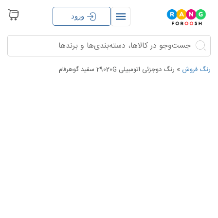
ورود
جستجو
جستجو
برای:
رنگ فروش
»
رنگ دوجزئی اتومبیلی 29020G سفید گوهرفام