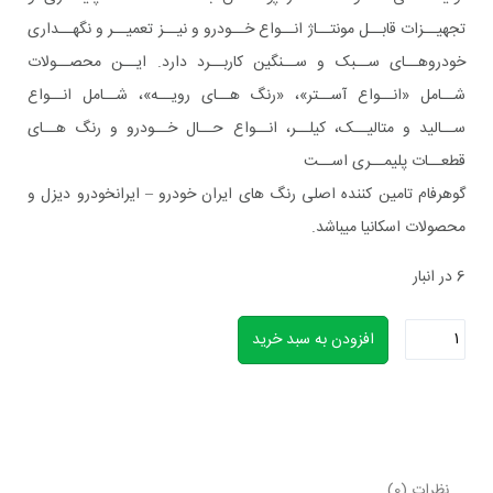
تجهیــزات قابــل مونتــاژ انــواع خــودرو و نیــز تعمیــر و نگهــداری
خودروهــای ســبک و ســنگین کاربــرد دارد. ایــن محصــولات
شــامل «انــواع آســتر»، «رنگ هــای رویــه»، شــامل انــواع
ســالید و متالیــک، کیلــر، انــواع حــال خــودرو و رنگ هــای
قطعــات پلیمــری اســت
گوهرفام تامین کننده اصلی رنگ های ایران خودرو – ایرانخودرو دیزل و
محصولات اسکانیا میباشد.
6 در انبار
رنگ
افزودن به سبد خرید
دوجزئی
اتومبیلی
29020G
نظرات (0)