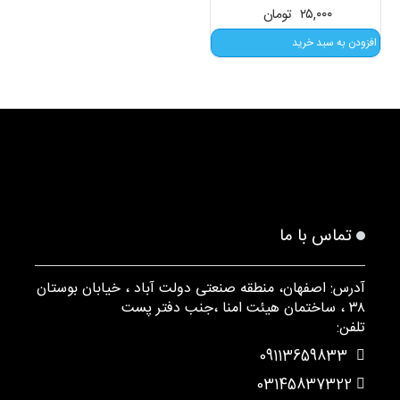
۲۵,۰۰۰
تومان
افزودن به سبد خرید
تماس با ما
آدرس: اصفهان، منطقه صنعتی دولت آباد ، خیابان بوستان
۳۸ ، ساختمان هیئت امنا ،جنب دفتر پست
تلفن:
09113659833
03145837322