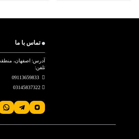
تماس با ما
آدرس: اصفهان، منطقه صنعتی دولت آباد
تلفن:
09113659833
03145837322