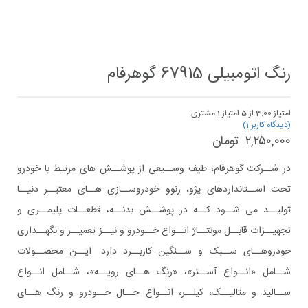
رنگ اتومبیلی 67915 گوهرفام
امتیاز
3.00
از 5 امتیاز
1
مشتری
(دیدگاه کاربر
1
)
۲,۲۵۰,۰۰۰
تومان
در شــرکت گوهرفام، طیف وســیعی از پوشــش های مرتبط با خودرو
تحت اســتانداردهای پژو، رنوو خودروســازی هــای معتبــر دنیــا
تولیــد می شــود کــه در پوشــش بدنــه، قطعــات پلیمــری و
تجهیــزات قابــل مونتــاژ انــواع خــودرو و نیــز تعمیــر و نگهــداری
خودروهــای ســبک و ســنگین کاربــرد دارد. ایــن محصــولات
شــامل «انــواع آســتر»، «رنگ هــای رویــه»، شــامل انــواع
ســالید و متالیــک، کیلــر، انــواع حــال خــودرو و رنگ هــای