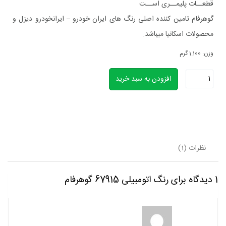
قطعــات پلیمــری اســت
گوهرفام تامین کننده اصلی رنگ های ایران خودرو – ایرانخودرو دیزل و
محصولات اسکانیا میباشد.
وزن: 1.100 گرم
رنگ
افزودن به سبد خرید
اتومبیلی
67915
گوهرفام
نظرات (1)
عدد
1 دیدگاه برای
رنگ اتومبیلی 67915 گوهرفام