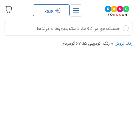
ورود
جستجو
جستجو
برای:
رنگ فروش
»
رنگ اتومبیلی 67915 گوهرفام